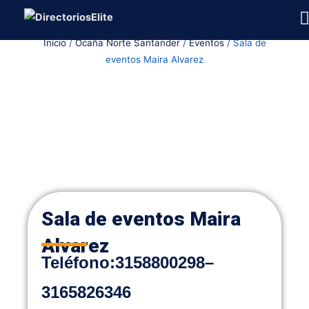
Ir
al
Inicio
/
Ocaña Norte Santander
/
Eventos
/ Sala de
contenido
eventos Maira Alvarez
Sala de eventos Maira
Alvarez
Teléfono:
3158800298
–
3165826346