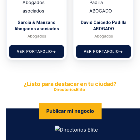
García & Manzano
David Caicedo Padilla
Abogados asociados
ABOGADO
Abogados
Abogados
VER PORTAFOLIO
VER PORTAFOLIO
¿Listo para destacar en tu ciudad?
Publica tu empresa en
DirectoriosElite
y permite que miles de
personas encuentren fácilmente tus productos y servicios.
Publicar mi negocio