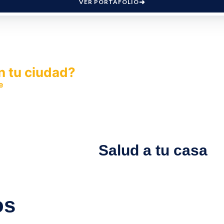
VER PORTAFOLIO
n tu ciudad?
e
y permite que miles de personas encuentren fácilmente t
Salud a tu casa
os