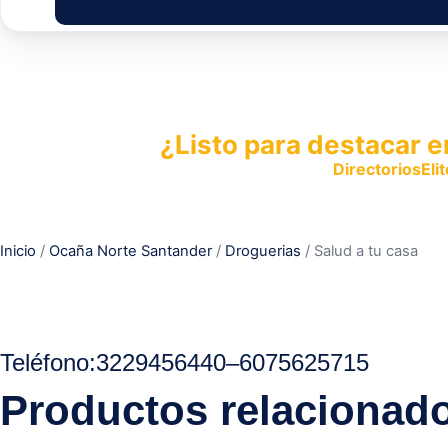
¿Listo para destacar e
Publica tu empresa en
DirectoriosElit
productos y servicios.
Inicio
/
Ocaña Norte Santander
/
Droguerias
/ Salud a tu casa
Teléfono:
3229456440
–
6075625715
Productos relacionad