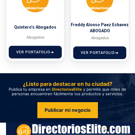
Freddy Alonso Paez Echavez
Quintero’s Abogados
ABOGADO
Abogados
Abogados
VER PORTAFOLIO
VER PORTAFOLIO
¿Listo para destacar en tu ciudad?
Publica tu empresa en
DirectoriosElite
y permite que miles de
personas encuentren fácilmente tus productos y servicios.
Publicar mi negocio