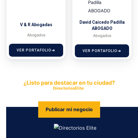
David Caicedo Padilla
V & R Abogadas
ABOGADO
Abogados
Abogados
VER PORTAFOLIO
VER PORTAFOLIO
¿Listo para destacar en tu ciudad?
Publica tu empresa en
DirectoriosElite
y permite que miles de
personas encuentren fácilmente tus productos y servicios.
Publicar mi negocio