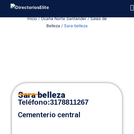
Ir
al
Inicio
/
Ocaña Norte Santander
/
Salas de
contenido
Belleza
/ Sara belleza
Sara belleza
Teléfono
:
3178811267
Cementerio central