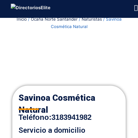
Ir
al
Inicio
/
Ocaña Norte Santander
/
Naturistas
/ Savinoa
contenido
Cosmética Natural
Savinoa Cosmética
Natural
Teléfono
:
3183941982
Servicio a domicilio