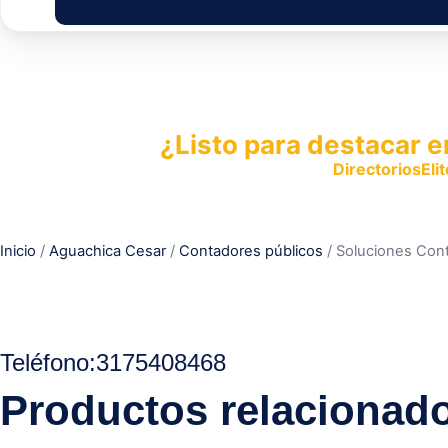
¿Listo para destacar e
Publica tu empresa en
DirectoriosElit
productos y servicios.
Inicio
/
Aguachica Cesar
/
Contadores públicos
/ Soluciones Cont
Teléfono:
3175408468
Productos relacionad