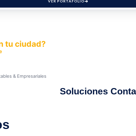
VER PORTAFOLIO
n tu ciudad?
e
y permite que miles de personas encuentren fácilmente t
ables & Empresariales
Soluciones Conta
os