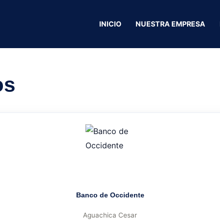
ables & Empresariales
INICIO
NUESTRA EMPRESA
Soluciones Conta
os
Banco de Occidente
Aguachica Cesar