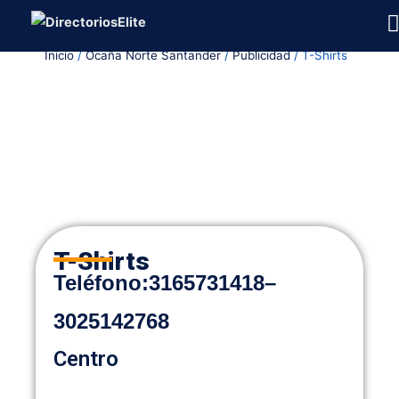
Ir
al
Inicio
/
Ocaña Norte Santander
/
Publicidad
/ T-Shirts
contenido
T-Shirts
Teléfono
:
3165731418
–
3025142768
Centro