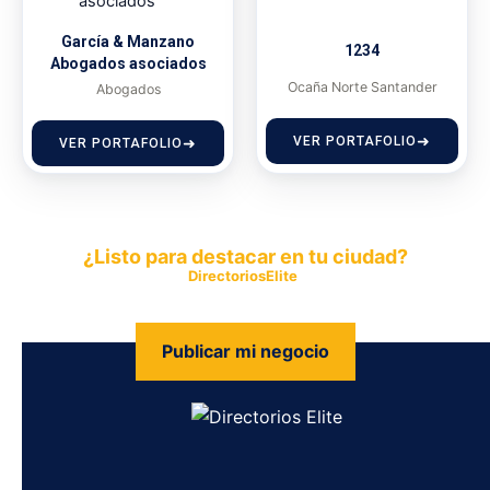
García & Manzano
1234
Abogados asociados
Ocaña Norte Santander
Abogados
VER PORTAFOLIO
VER PORTAFOLIO
¿Listo para destacar en tu ciudad?
Publica tu empresa en
DirectoriosElite
y permite que miles de
personas encuentren fácilmente tus productos y servicios.
Publicar mi negocio