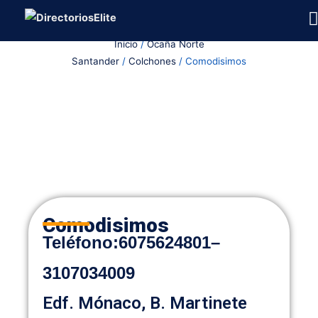
Ir
al
Inicio
/
Ocaña Norte
contenido
Santander
/
Colchones
/ Comodisimos
Comodisimos
Teléfono
:
6075624801
–
3107034009
Edf. Mónaco, B. Martinete