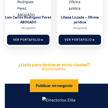
Luis Carlos Rodriguez Perez
Liliana Lozada – Oficina
ABOGADO
jurídica
Abogados
Abogados
VER PORTAFOLIO
VER PORTAFOLIO
¿Listo para destacar en tu ciudad?
Publica tu empresa en
DirectoriosElite
y permite que miles de
personas encuentren fácilmente tus productos y servicios.
Publicar mi negocio