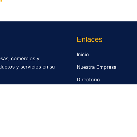
e
y permite que miles de personas encuentren fácilmente t
Enlaces
Inicio
sas, comercios y
ductos y servicios en su
Nuestra Empresa
Directorio
Contacto