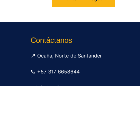
us
Contáctanos
📍 Ocaña, Norte de Santander
📞 +57 317 6658644
✉ info@tudirectorio.com
Publicar mi negocio