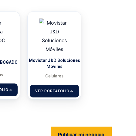
Movistar J&D Soluciones
 ABOGADO
Móviles
os
Celulares
OLIO
VER PORTAFOLIO
Publicar mi negocio