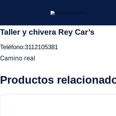
Ir
Inicio
/
Ocaña Norte Santander
/
Chivera usados
/ Taller y chiver
al
contenido
Taller y chivera Rey Car’s
Teléfono
:
3112105381
Camino real
Productos relacionad