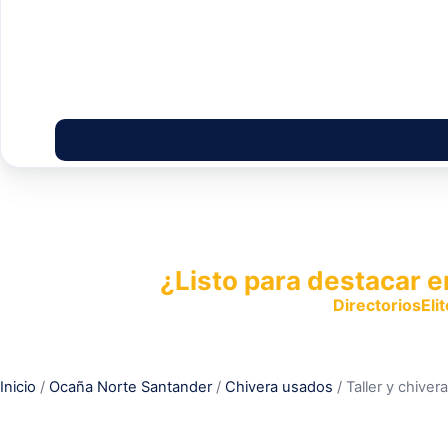
¿Listo para destacar e
Publica tu empresa en
DirectoriosElit
productos y servicios.
Inicio
/
Ocaña Norte Santander
/
Chivera usados
/ Taller y chiver