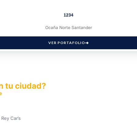
1234
Ocaña Norte Santander
VER PORTAFOLIO
n tu ciudad?
e
y permite que miles de personas encuentren fácilmente t
a Rey Car’s