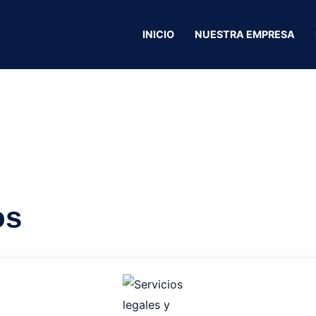
a Rey Car’s
INICIO
NUESTRA EMPRESA
os