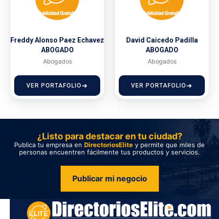
Freddy Alonso Paez Echavez
David Caicedo Padilla
ABOGADO
ABOGADO
Abogados
Abogados
VER PORTAFOLIO
VER PORTAFOLIO
¿Listo para destacar en tu ciudad?
Publica tu empresa en
DirectoriosElite
y permite que miles de
personas encuentren fácilmente tus productos y servicios.
Publicar mi negocio