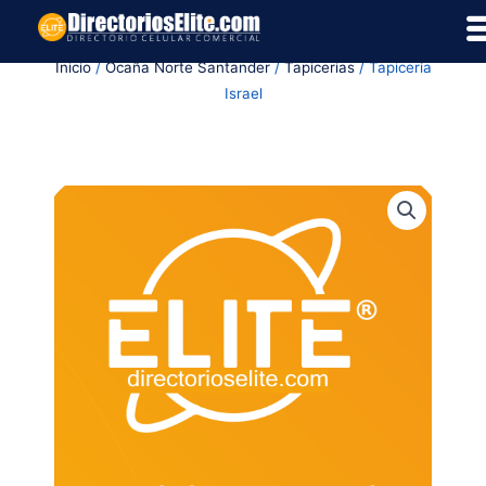
Ir
al
Inicio
/
Ocaña Norte Santander
/
Tapicerias
/ Tapicería
contenido
Israel