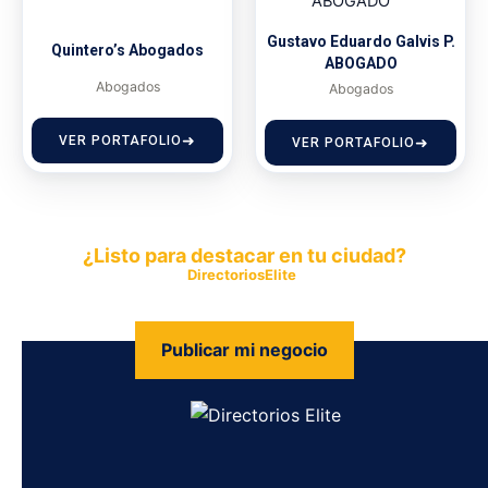
Gustavo Eduardo Galvis P.
Quintero’s Abogados
ABOGADO
Abogados
Abogados
VER PORTAFOLIO
VER PORTAFOLIO
¿Listo para destacar en tu ciudad?
Publica tu empresa en
DirectoriosElite
y permite que miles de
personas encuentren fácilmente tus productos y servicios.
Publicar mi negocio