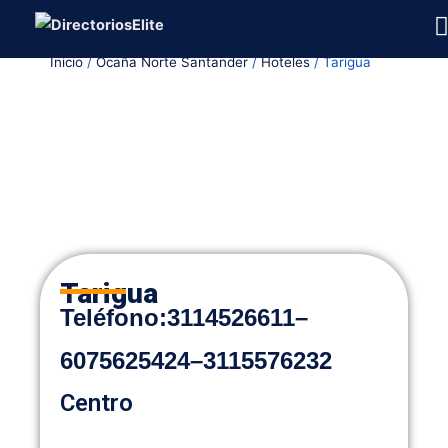
Ir
al
Inicio
/
Ocaña Norte Santander
/
Hoteles
/ Tarigua
contenido
Tarigua
Teléfon
o
:
3114526611
–
6075625424
–
3115576232
Centro