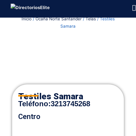
Ir
al
Inicio
/
Ocaña Norte Santander
/
Telas
/ Testiles
contenido
Samara
Testiles Samara
Teléfono:
3213745268
Centro