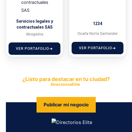
Servicios legales y
1234
contractuales SAS
Ocaña Norte Santander
Abogados
VER PORTAFOLIO
VER PORTAFOLIO
¿Listo para destacar en tu ciudad?
Publica tu empresa en
DirectoriosElite
y permite que miles de
personas encuentren fácilmente tus productos y servicios.
Publicar mi negocio