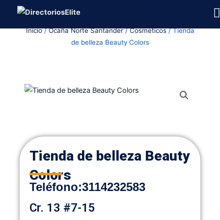
Ir
al
Inicio
/
Ocaña Norte Santander
/
Cosmeticos
/ Tienda
contenido
de belleza Beauty Colors
Tienda de belleza Beauty
Colors
Teléfono:
3114232583
Cr. 13 #7-15