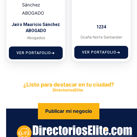
Jairo Mauricio Sánchez
1234
ABOGADO
Ocaña Norte Santander
Abogados
VER PORTAFOLIO
VER PORTAFOLIO
¿Listo para destacar en tu ciudad?
Publica tu empresa en
DirectoriosElite
y permite que miles de
personas encuentren fácilmente tus productos y servicios.
Publicar mi negocio