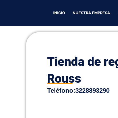
s
/ Tienda de regalos Da Rouss
INICIO
NUESTRA EMPRESA
Tienda de re
Rouss
Teléfono:
3228893290