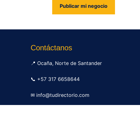
Publicar mi negocio
us
Contáctanos
📍 Ocaña, Norte de Santander
📞 +57 317 6658644
✉ info@tudirectorio.com
Publicar mi negocio