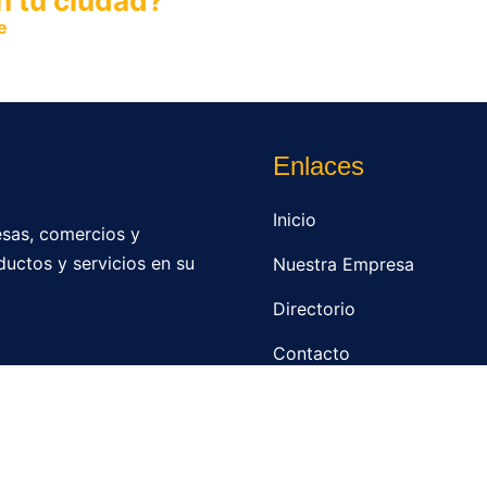
n tu ciudad?
e
y permite que miles de personas encuentren fácilmente t
Enlaces
Inicio
sas, comercios y
ductos y servicios en su
Nuestra Empresa
Directorio
Contacto