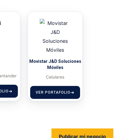
Movistar J&D Soluciones
Móviles
antander
Celulares
OLIO
VER PORTAFOLIO
Publicar mi negocio