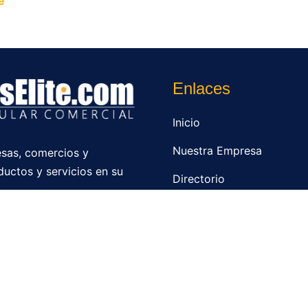
e
y permite que miles de personas encuentren fácilmente t
Enlaces
Inicio
Nuestra Empresa
sas, comercios y
ductos y servicios en su
Directorio
Contacto