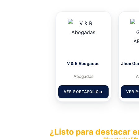
V & R Abogadas
Jhon Gu
Abogados
A
VER PORTAFOLIO
VER P
¿Listo para destacar e