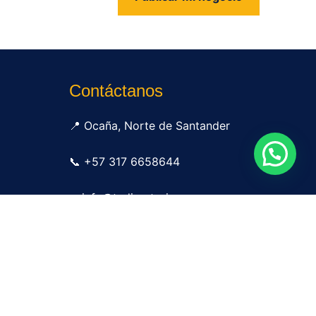
us
Contáctanos
📍 Ocaña, Norte de Santander
📞 +57 317 6658644
✉ info@tudirectorio.com
Publicar mi negocio