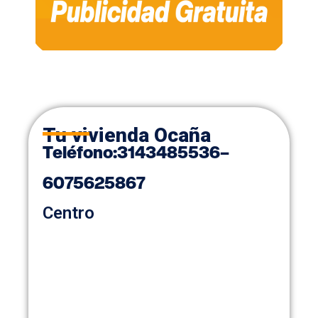
Tu vivienda Ocaña
Teléfon
o
:
3143485536
–
6075625867
Centro