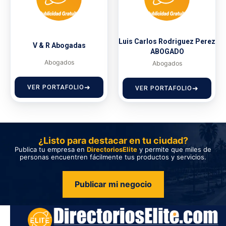
Luis Carlos Rodriguez Perez
V & R Abogadas
ABOGADO
Abogados
Abogados
VER PORTAFOLIO
VER PORTAFOLIO
¿Listo para destacar en tu ciudad?
Publica tu empresa en
DirectoriosElite
y permite que miles de
personas encuentren fácilmente tus productos y servicios.
Publicar mi negocio