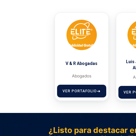
Luis
V & R Abogadas
A
Abogados
A
VER PORTAFOLIO
VER P
¿Listo para destacar e