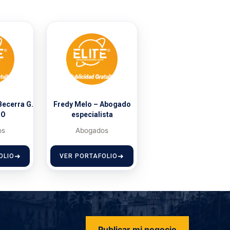
Becerra G.
Fredy Melo – Abogado
DO
especialista
os
Abogados
OLIO
VER PORTAFOLIO
Publicar mi negocio