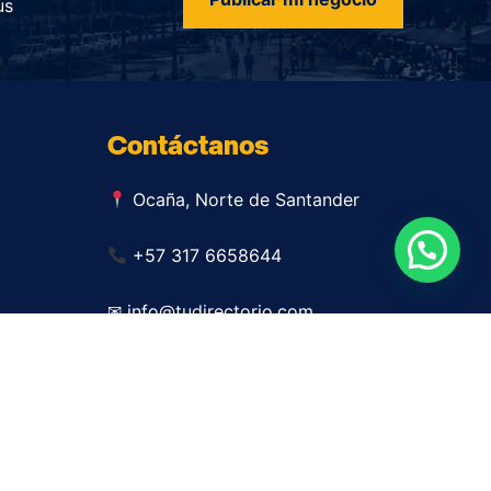
us
Contáctanos
Ocaña, Norte de Santander
+57 317 6658644
✉ info@tudirectorio.com
Publicar mi negocio