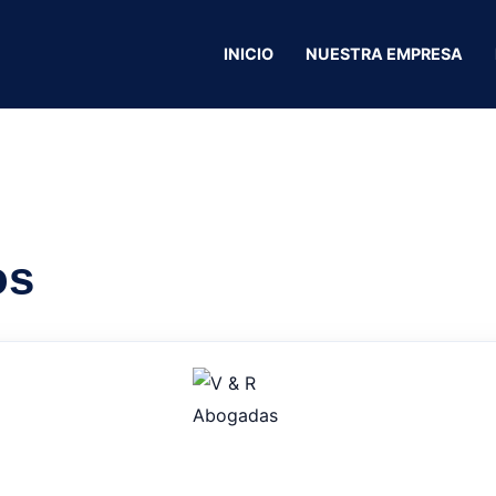
bocas y más
INICIO
NUESTRA EMPRESA
Yofi Pasabocas 
os