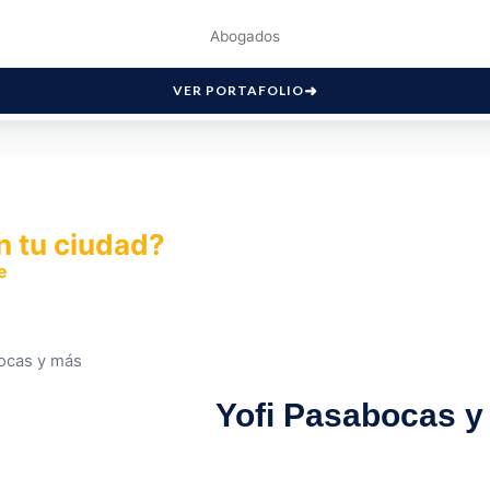
Abogados
VER PORTAFOLIO
n tu ciudad?
e
y permite que miles de personas encuentren fácilmente t
bocas y más
Yofi Pasabocas 