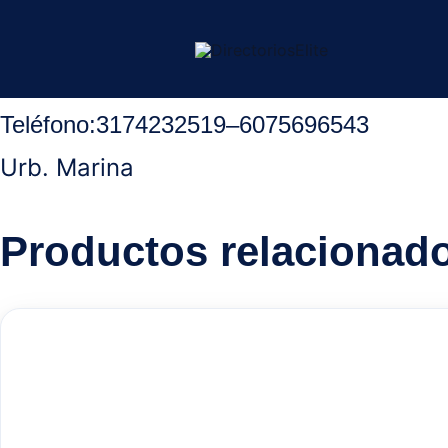
Ir
Inicio
/
Ocaña Norte Santander
/
Tortas y Pasabocas
/ Yofi Pasa
al
contenido
Teléfono:
3174232519
–
6075696543
Urb. Marina
Productos relacionad