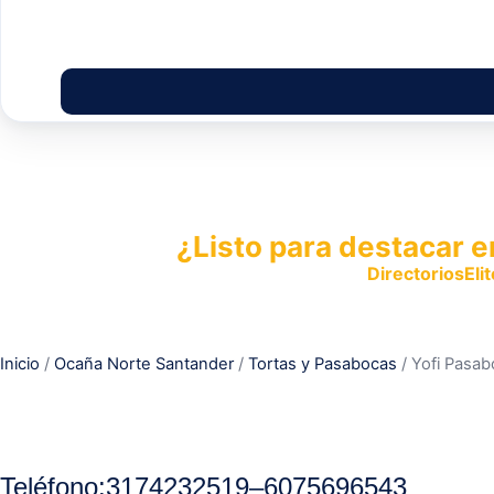
¿Listo para destacar e
Publica tu empresa en
DirectoriosElit
productos y servicios.
Inicio
/
Ocaña Norte Santander
/
Tortas y Pasabocas
/ Yofi Pasa
Teléfono:
3174232519
–
6075696543