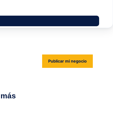
Publicar mi negocio
us
y más