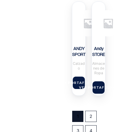
ANDY
Andy
SPORT
STORE
Calzad
Almace
o
nes de
Ropa
VER PORTAFOLIO
VER PORTAFOLIO
1
2
3
4