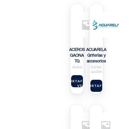
ACEROS
ACUARELA
GAONA
Griferías y
TG
accesorios
Acero
Constr
ucción
VER PORTAFOLIO
VER PORTAFOLIO