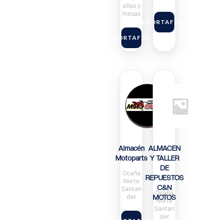
sillas y
mesas
VER PORTAFOLIO
VER PORTAFOLIO
Almacén
ALMACEN
Motoparts
Y TALLER
DE
Ocaña
REPUESTOS
Norte
C&N
Santan
Ocaña
der
MOTOS
Norte
Santan
der