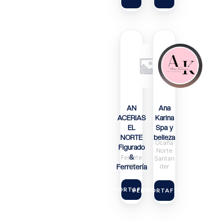
AN
Ana
ACERIAS
Karina
EL
Spa y
NORTE
belleza
Ocaña
Figurado
Norte
&
Ferrete
Santan
rias
der
Ferretería
VER PORTAFOLIO
VER PORTAFOLIO