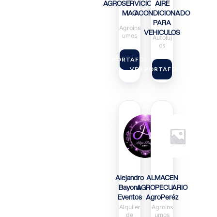
AGROSERVICIOS
AIRE
MAC
ACONDICIONADO
PARA
Agroins
VEHICULOS
umos
Autoluj
os
VER PORTAFOLIO
VER PORTAFOLIO
Alejandro
ALMACEN
Bayona
AGROPECUARIO
Eventos
AgroPeréz
Alquiler
Agroins
de
umos