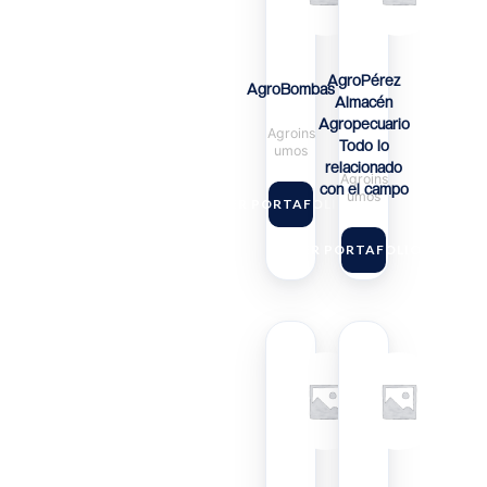
AgroPérez
AgroBombas
Almacén
Agropecuario
Agroins
Todo lo
umos
relacionado
Agroins
con el campo
umos
VER PORTAFOLIO
VER PORTAFOLIO