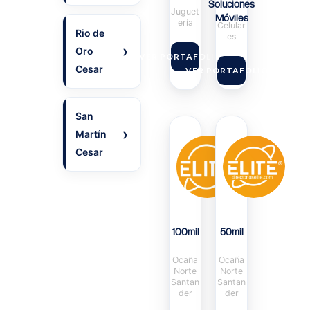
Soluciones
Juguet
Móviles
ería
Celular
Rio de
es
Oro
VER PORTAFOLIO
Cesar
VER PORTAFOLIO
San
Martín
Cesar
100mil
50mil
Ocaña
Ocaña
Norte
Norte
Santan
Santan
der
der