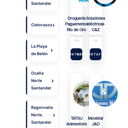
Santander
Droguería
Soluciones
Paguemenos
eléctricas
Cielorasos
Río de Oro
C&Z
Drogue
Eléctric
rias
os
La Playa
de Belén
VER PORTAFOLIO
VER PORTAFOLIO
Ocaña
Norte
Santander
Ragonvalia
Norte
TATSU
Movistar
Santander
Animestore
J&D