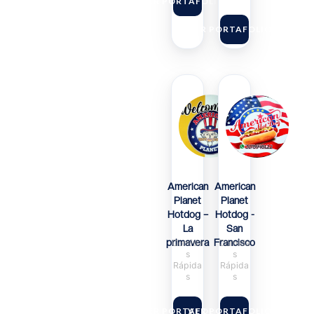
VER PORTAFOLIO
VER PORTAFOLIO
American
American
Planet
Planet
Hotdog –
Hotdog -
La
San
primavera
Francisco
Comida
Comida
s
s
Rápida
Rápida
s
s
VER PORTAFOLIO
VER PORTAFOLIO