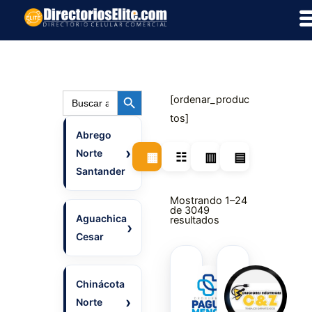
Ir
al
contenido
BOTÓN DE BÚSQUEDA
Buscar:
[ordenar_produc
tos]
Abrego
Norte
▦
☷
▥
▤
Santander
Mostrando 1–24
de 3049
Aguachica
resultados
Cesar
Chinácota
Norte