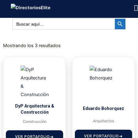
Ir
al
BOTÓN DE BÚSQUED
contenido
Buscar:
Mostrando los 3 resultados
DyP Arquitectura &
Eduardo Bohorquez
Construcción
Arquitectos
Construcción
VER PORTAFOLIO
VER PORTAFOLIO