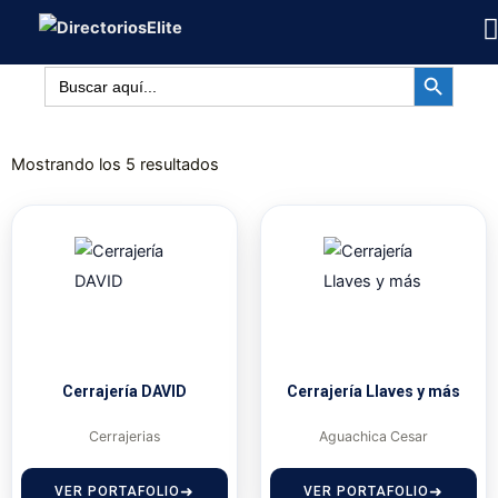
Ir
al
BOTÓN DE BÚSQUED
contenido
Buscar:
Mostrando los 5 resultados
Cerrajería DAVID
Cerrajería Llaves y más
Cerrajerias
Aguachica Cesar
VER PORTAFOLIO
VER PORTAFOLIO