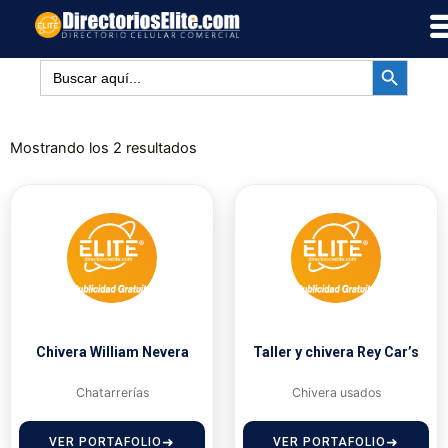
Ir
al
BOTÓN DE BÚSQUED
contenido
Buscar:
Mostrando los 2 resultados
Chivera William Nevera
Taller y chivera Rey Car’s
Chatarrerías
Chivera usados
VER PORTAFOLIO
VER PORTAFOLIO