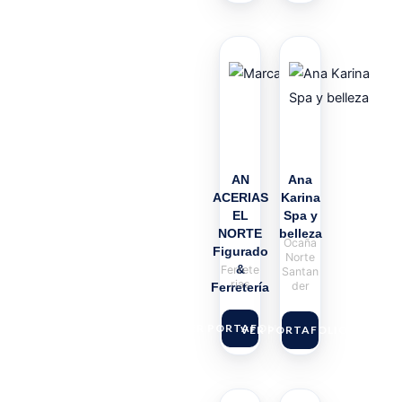
AN
Ana
ACERIAS
Karina
EL
Spa y
NORTE
belleza
Ocaña
Figurado
Norte
&
Ferrete
Santan
rias
der
Ferretería
VER PORTAFOLIO
VER PORTAFOLIO