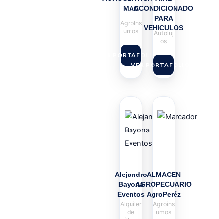
MAC
ACONDICIONADO
PARA
Agroins
VEHICULOS
umos
Autoluj
os
VER PORTAFOLIO
VER PORTAFOLIO
Alejandro
ALMACEN
Bayona
AGROPECUARIO
Eventos
AgroPeréz
Alquiler
Agroins
de
umos