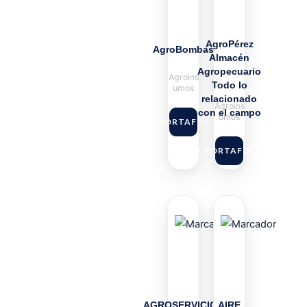
AgroPérez
AgroBombas
Almacén
Agropecuario
Agroins
Todo lo
umos
relacionado
Agroins
con el campo
umos
VER PORTAFOLIO
VER PORTAFOLIO
AGROSERVICIOS
AIRE