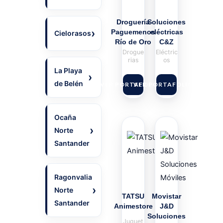
Droguería
Soluciones
Paguemenos
eléctricas
Cielorasos
Río de Oro
C&Z
Drogue
Eléctric
rias
os
La Playa
de Belén
VER PORTAFOLIO
VER PORTAFOLIO
Ocaña
Norte
Santander
Ragonvalia
Norte
TATSU
Movistar
Santander
Animestore
J&D
Soluciones
Juguet