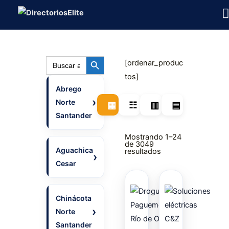
Ir
al
contenido
BOTÓN DE BÚSQUEDA
Buscar:
[ordenar_produc
tos]
Abrego
Norte
▦
☷
▥
▤
Santander
Mostrando 1–24
de 3049
Aguachica
resultados
Cesar
Chinácota
Norte
Santander