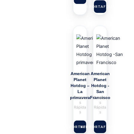
VER PORTAFOLIO
American
American
Planet
Planet
Hotdog –
Hotdog -
La
San
primavera
Francisco
Comida
Comida
s
s
Rápida
Rápida
s
s
VER PORTAFOLIO
VER PORTAFOLIO