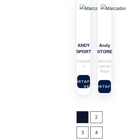
ANDY
Andy
SPORT
STORE
Calzad
Almace
o
nes de
Ropa
VER PORTAFOLIO
VER PORTAFOLIO
1
2
3
4