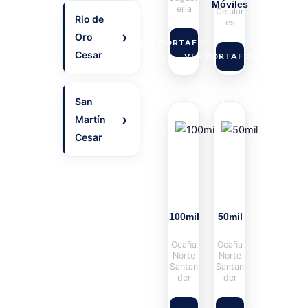
Móviles
ería
Celular
Rio de
es
Oro
VER PORTAFOLIO
Cesar
VER PORTAFOLIO
San
Martín
Cesar
100mil
50mil
Ocaña
Ocaña
Norte
Norte
Santan
Santan
der
der