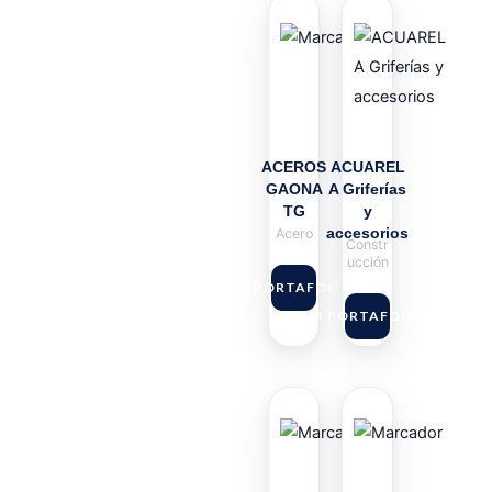
ACEROS
ACUAREL
GAONA
A Griferías
TG
y
accesorios
Acero
Constr
ucción
VER PORTAFOLIO
VER PORTAFOLIO