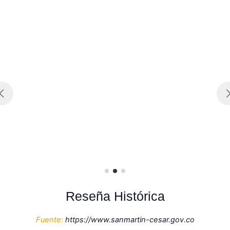
o
d
u
c
t
o
s
Reseña Histórica
Fuente:
https://www.sanmartin-cesar.gov.co