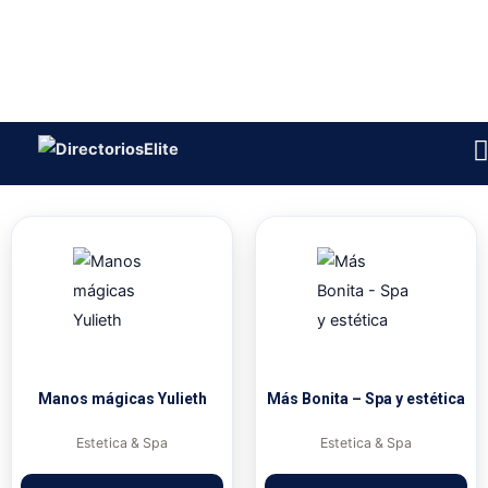
Ir
al
BOTÓN DE BÚSQUED
contenido
Buscar:
Mostrando los 3 resultados
Manos mágicas Yulieth
Más Bonita – Spa y estética
Estetica & Spa
Estetica & Spa
VER PORTAFOLIO
VER PORTAFOLIO