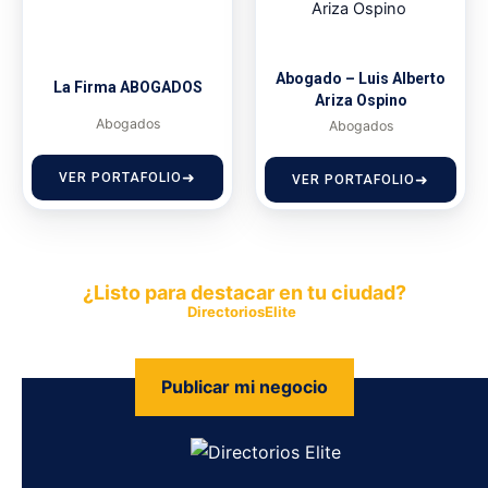
Abogado – Luis Alberto
La Firma ABOGADOS
Ariza Ospino
Abogados
Abogados
VER PORTAFOLIO
VER PORTAFOLIO
¿Listo para destacar en tu ciudad?
Publica tu empresa en
DirectoriosElite
y permite que miles de
personas encuentren fácilmente tus productos y servicios.
Publicar mi negocio