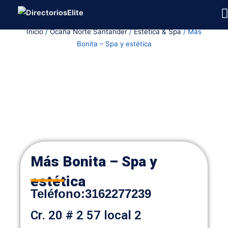
Ir
al
Inicio
/
Ocaña Norte Santander
/
Estetica & Spa
/ Más
contenido
Bonita – Spa y estética
Más Bonita – Spa y
estética
Teléfono:
3162277239
Cr. 20 # 2 57 local 2