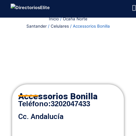
Ir
al
Inicio
/
Ocaña Norte
contenido
Santander
/
Celulares
/ Accessorios Bonilla
Accessorios Bonilla
Teléfono
:
3202047433
Cc. Andalucía