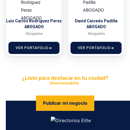
Luis Carlos Rodriguez Perez
David Caicedo Padilla
ABOGADO
ABOGADO
Abogados
Abogados
VER PORTAFOLIO
VER PORTAFOLIO
¿Listo para destacar en tu ciudad?
Publica tu empresa en
DirectoriosElite
y permite que miles de
personas encuentren fácilmente tus productos y servicios.
Publicar mi negocio