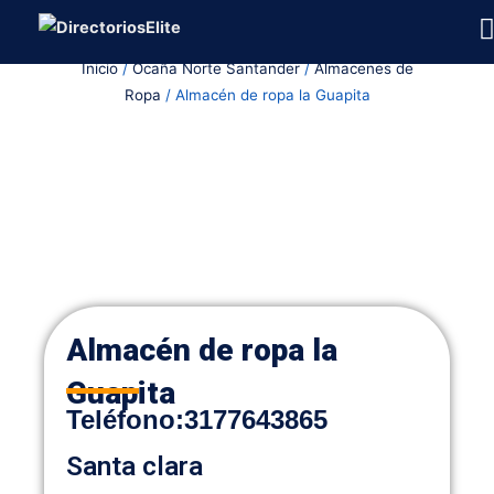
Ir
al
Inicio
/
Ocaña Norte Santander
/
Almacenes de
contenido
Ropa
/ Almacén de ropa la Guapita
Almacén de ropa la
Guapita
Teléfono:
3177643865
Santa clara