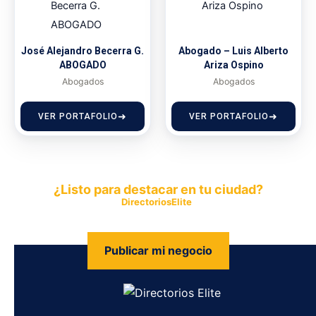
José Alejandro Becerra G.
Abogado – Luis Alberto
ABOGADO
Ariza Ospino
Abogados
Abogados
VER PORTAFOLIO
VER PORTAFOLIO
¿Listo para destacar en tu ciudad?
Publica tu empresa en
DirectoriosElite
y permite que miles de
personas encuentren fácilmente tus productos y servicios.
Publicar mi negocio