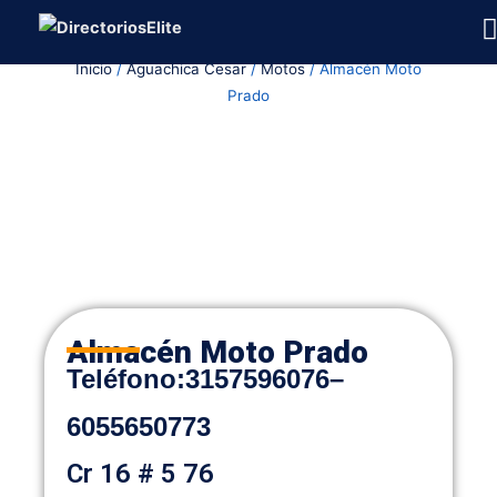
Ir
al
Inicio
/
Aguachica Cesar
/
Motos
/ Almacén Moto
contenido
Prado
Almacén Moto Prado
Teléfono
:
3157596076
–
6055650773
Cr 16 # 5 76