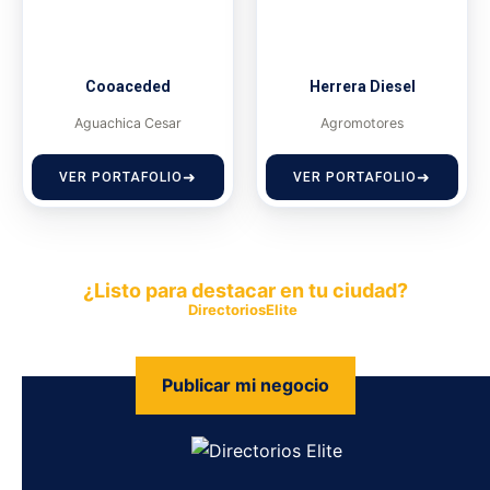
Cooaceded
Herrera Diesel
Aguachica Cesar
Agromotores
VER PORTAFOLIO
VER PORTAFOLIO
¿Listo para destacar en tu ciudad?
Publica tu empresa en
DirectoriosElite
y permite que miles de
personas encuentren fácilmente tus productos y servicios.
Publicar mi negocio