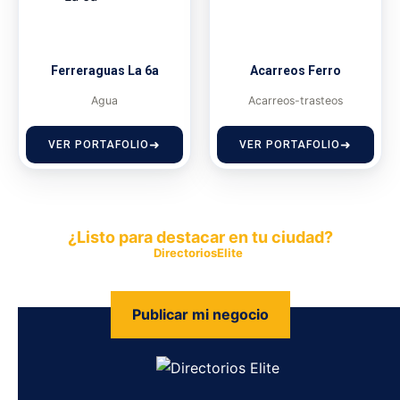
Ferreraguas La 6a
Acarreos Ferro
Agua
Acarreos-trasteos
VER PORTAFOLIO
VER PORTAFOLIO
¿Listo para destacar en tu ciudad?
Publica tu empresa en
DirectoriosElite
y permite que miles de
personas encuentren fácilmente tus productos y servicios.
Publicar mi negocio