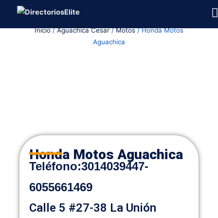
Ir
al
Inicio
/
Aguachica Cesar
/
Motos
/ Honda Motos
contenido
Aguachica
Honda Motos Aguachica
Teléfono
:
3014039447-
6055661469
Calle 5 #27-38 La Unión