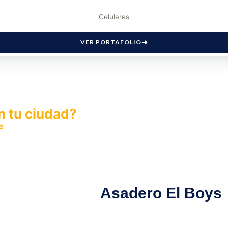
Celulares
VER PORTAFOLIO
n tu ciudad?
e
y permite que miles de personas encuentren fácilmente t
Asadero El Boys