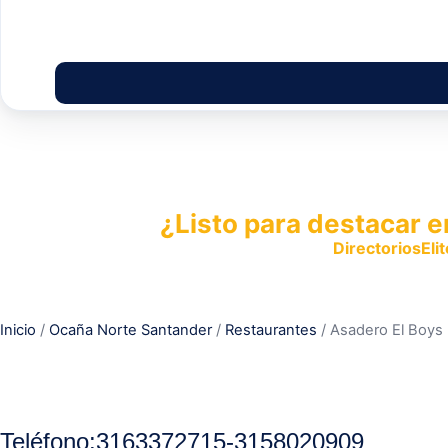
¿Listo para destacar e
Publica tu empresa en
DirectoriosElit
productos y servicios.
Inicio
/
Ocaña Norte Santander
/
Restaurantes
/ Asadero El Boys
Teléfono
:
3163372715-3158020909