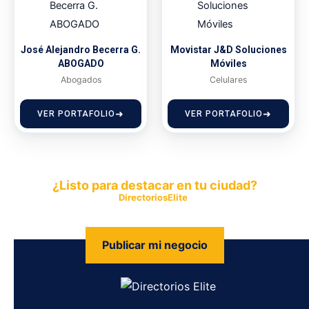
José Alejandro Becerra G.
Movistar J&D Soluciones
ABOGADO
Móviles
Abogados
Celulares
VER PORTAFOLIO
VER PORTAFOLIO
¿Listo para destacar en tu ciudad?
Publica tu empresa en
DirectoriosElite
y permite que miles de
personas encuentren fácilmente tus productos y servicios.
Publicar mi negocio