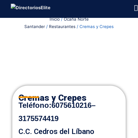
Ir
al
Inicio
/
Ocaña Norte
contenido
Santander
/
Restaurantes
/ Cremas y Crepes
Cremas y Crepes
Teléfono
:
6075610216
–
3175574419
C.C. Cedros del Líbano