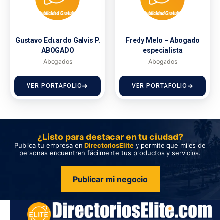
Gustavo Eduardo Galvis P.
Fredy Melo – Abogado
ABOGADO
especialista
Abogados
Abogados
VER PORTAFOLIO
VER PORTAFOLIO
¿Listo para destacar en tu ciudad?
Publica tu empresa en
DirectoriosElite
y permite que miles de
personas encuentren fácilmente tus productos y servicios.
Publicar mi negocio