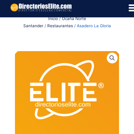
Ir
al
Inicio
/
Ocaña Norte
contenido
Santander
/
Restaurantes
/ Asadero La Gloria