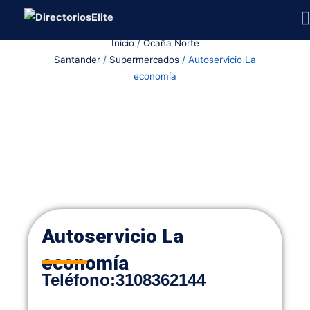
Ir
al
Inicio
/
Ocaña Norte
contenido
Santander
/
Supermercados
/ Autoservicio La
economía
Autoservicio La
economía
Teléfono
:
3108362144