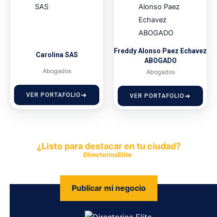
Freddy Alonso Paez Echavez
Carolina SAS
ABOGADO
Abogados
Abogados
VER PORTAFOLIO
VER PORTAFOLIO
¿Listo para destacar en tu ciudad?
Publica tu empresa en
DirectoriosElite
y permite que miles de
personas encuentren fácilmente tus productos y servicios.
Publicar mi negocio