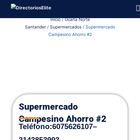
Ir
al
Inicio
/
Ocaña Norte
contenido
Santander
/
Supermercados
/ Supermercado
Campesino Ahorro #2
Supermercado
Campesino Ahorro #2
Teléfono
:
6075626107
–
3143853993