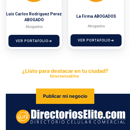
Luis Carlos Rodriguez Perez
La Firma ABOGADOS
ABOGADO
Abogados
Abogados
VER PORTAFOLIO
VER PORTAFOLIO
¿Listo para destacar en tu ciudad?
Publica tu empresa en
DirectoriosElite
y permite que miles de
personas encuentren fácilmente tus productos y servicios.
Publicar mi negocio