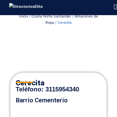
Ir
al
Inicio
/
Ocaña Norte Santander
/
Almacenes de
contenido
Ropa
/ Cerecita
Cerecita
Teléfono:
3115954340
Barrio Cementerio