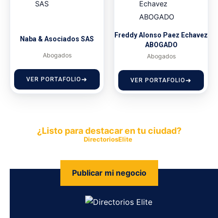
Freddy Alonso Paez Echavez
Naba & Asociados SAS
ABOGADO
Abogados
Abogados
VER PORTAFOLIO
VER PORTAFOLIO
¿Listo para destacar en tu ciudad?
Publica tu empresa en
DirectoriosElite
y permite que miles de
personas encuentren fácilmente tus productos y servicios.
Publicar mi negocio