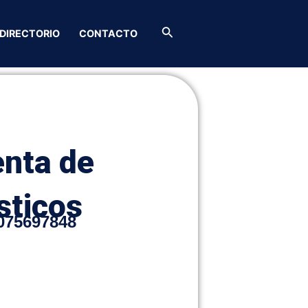
Buscar
DIRECTORIO
CONTACTO
enta de
sticos
075697848