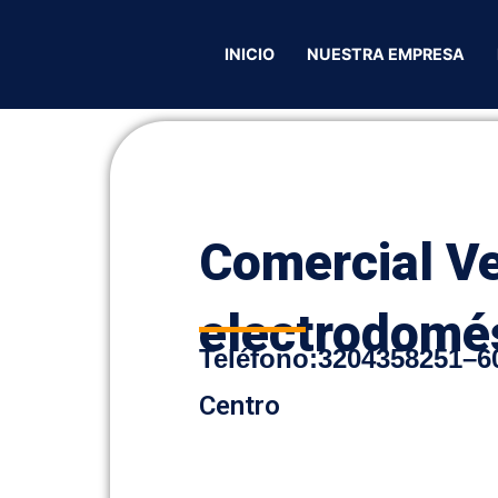
lectrodomésticos
/ Comercial Venta de electrodomésticos
INICIO
NUESTRA EMPRESA
Comercial V
electrodomé
Teléfono
:
3204358251
–
6
Centro