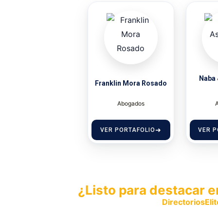
Naba 
Franklin Mora Rosado
Abogados
VER PORTAFOLIO
VER P
¿Listo para destacar e
Publica tu empresa en
DirectoriosElit
productos y servicios.