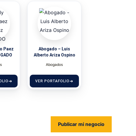
o Paez
Abogado – Luis
OGADO
Alberto Ariza Ospino
s
Abogados
OLIO
VER PORTAFOLIO
Publicar mi negocio
us