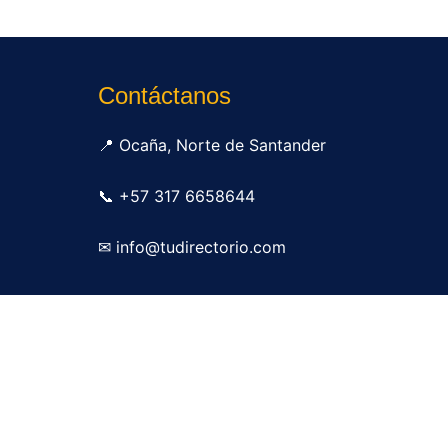
Contáctanos
📍 Ocaña, Norte de Santander
📞 +57 317 6658644
✉ info@tudirectorio.com
Publicar mi negocio