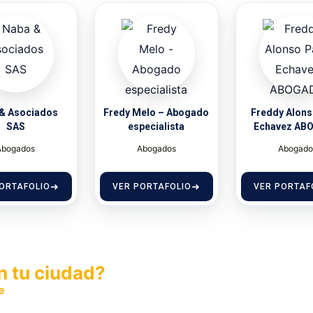
& Asociados
Fredy Melo – Abogado
Freddy Alons
SAS
especialista
Echavez AB
Abogados
Abogados
Abogado
ORTAFOLIO
VER PORTAFOLIO
VER PORTAF
n tu ciudad?
e
y permite que miles de personas encuentren fácilmente t