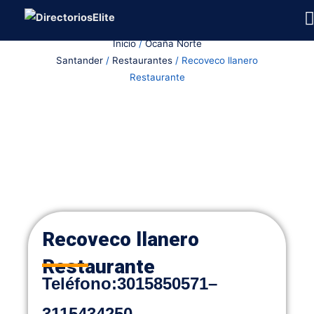
Ir
al
Inicio
/
Ocaña Norte
contenido
Santander
/
Restaurantes
/ Recoveco llanero
Restaurante
Recoveco llanero
Restaurante
Teléfono
:
3015850571
–
3115434250