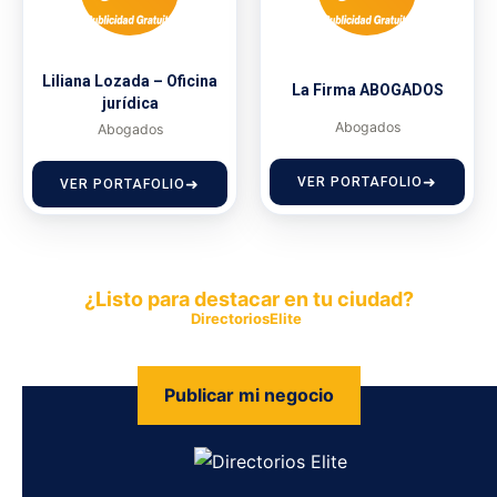
Liliana Lozada – Oficina
La Firma ABOGADOS
jurídica
Abogados
Abogados
VER PORTAFOLIO
VER PORTAFOLIO
¿Listo para destacar en tu ciudad?
Publica tu empresa en
DirectoriosElite
y permite que miles de
personas encuentren fácilmente tus productos y servicios.
Publicar mi negocio