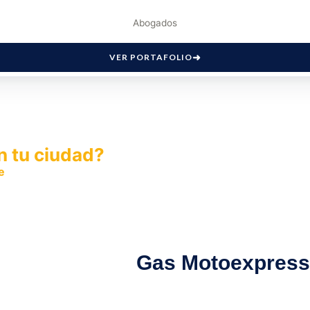
Abogados
VER PORTAFOLIO
n tu ciudad?
e
y permite que miles de personas encuentren fácilmente t
Gas Motoexpres