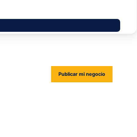
Publicar mi negocio
us
s