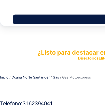
¿Listo para destacar e
Publica tu empresa en
DirectoriosElit
productos y servicios.
Inicio
/
Ocaña Norte Santander
/
Gas
/ Gas Motoexpress
Teléfono:
3162394041