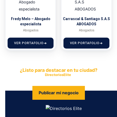
Fredy Melo – Abogado
Carrascal & Santiago S.A.S
especialista
ABOGADOS
Abogados
Abogados
VER PORTAFOLIO
VER PORTAFOLIO
¿Listo para destacar en tu ciudad?
Publica tu empresa en
DirectoriosElite
y permite que miles de
personas encuentren fácilmente tus productos y servicios.
Publicar mi negocio