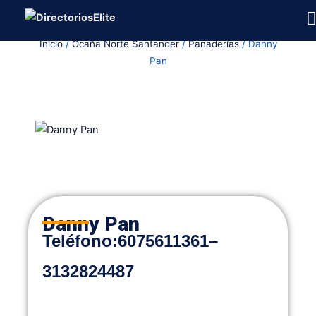
Ir
al
Inicio
/
Ocaña Norte Santander
/
Panaderías
/ Danny
contenido
Pan
Danny Pan
Teléfono:
6075611361
–
3132824487