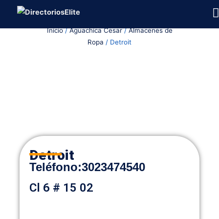
Ir
al
Inicio
/
Aguachica Cesar
/
Almacenes de
contenido
Ropa
/ Detroit
Detroit
Teléfono
:
3023474540
Cl 6 # 15 02