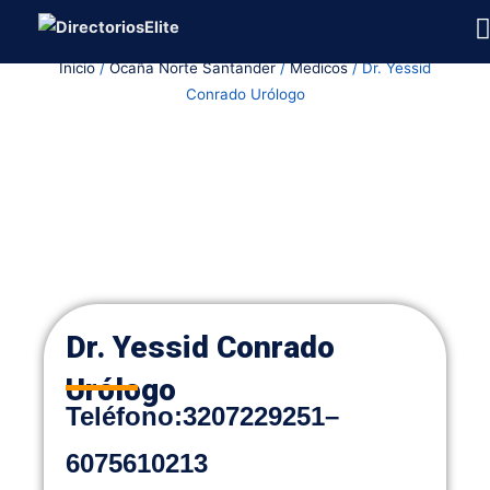
Ir
al
Inicio
/
Ocaña Norte Santander
/
Medicos
/ Dr. Yessid
contenido
Conrado Urólogo
Dr. Yessid Conrado
Urólogo
Teléfono
:
3207229251
–
6075610213