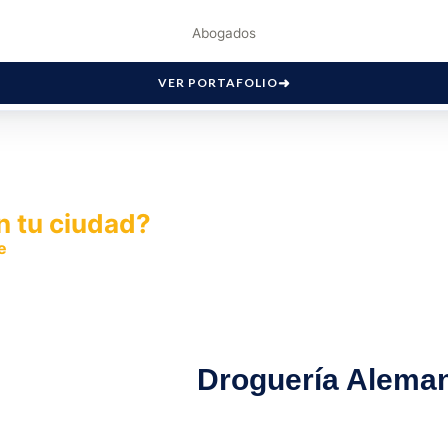
Abogados
VER PORTAFOLIO
n tu ciudad?
e
y permite que miles de personas encuentren fácilmente t
Droguería Aleman