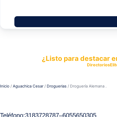
¿Listo para destacar e
Publica tu empresa en
DirectoriosElit
productos y servicios.
Inicio
/
Aguachica Cesar
/
Droguerias
/ Droguería Alemana .
Teléfono:
3183728787
–
6055650305