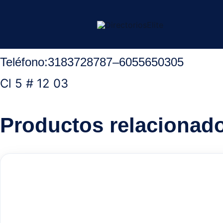
Ir
Inicio
/
Aguachica Cesar
/
Droguerias
/ Droguería Alemana .
al
contenido
Teléfono:
3183728787
–
6055650305
Cl 5 # 12 03
Productos relacionad