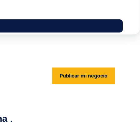
Publicar mi negocio
us
a .