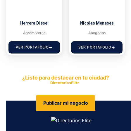
Herrera Diesel
Nicolas Meneses
Agromotores
Abogados
VER PORTAFOLIO
VER PORTAFOLIO
¿Listo para destacar en tu ciudad?
Publica tu empresa en
DirectoriosElite
y permite que miles de
personas encuentren fácilmente tus productos y servicios.
Publicar mi negocio