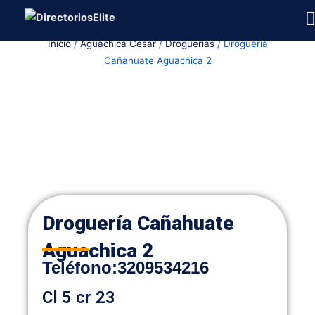
Ir
al
Inicio
/
Aguachica Cesar
/
Droguerias
/ Droguería
contenido
Cañahuate Aguachica 2
Droguería Cañahuate
Aguachica 2
Teléfono:
3209534216
Cl 5 cr 23