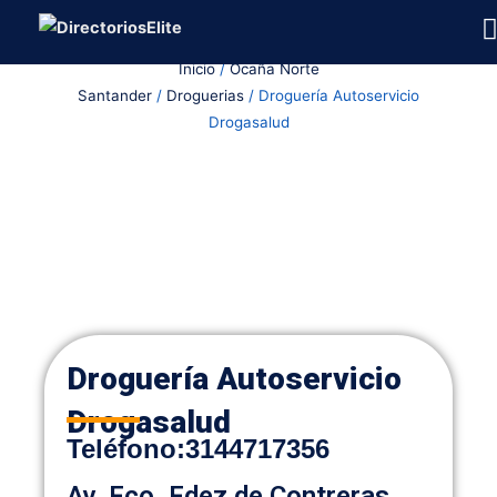
Ir
al
Inicio
/
Ocaña Norte
contenido
Santander
/
Droguerias
/ Droguería Autoservicio
Drogasalud
Droguería Autoservicio
Drogasalud
Teléfono:
3144717356
Av. Fco. Fdez de Contreras