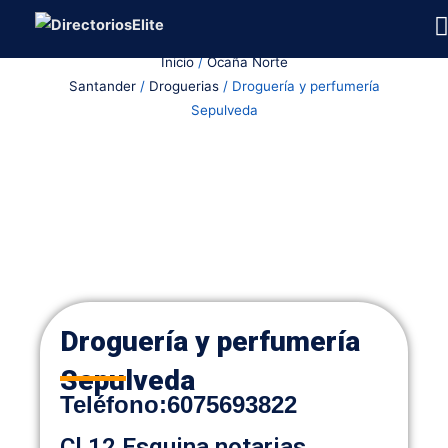
Ir
al
Inicio
/
Ocaña Norte
contenido
Santander
/
Droguerias
/ Droguería y perfumería
Sepulveda
Droguería y perfumería
Sepulveda
Teléfono:
6075693822
Cl 12 Esquina notarias