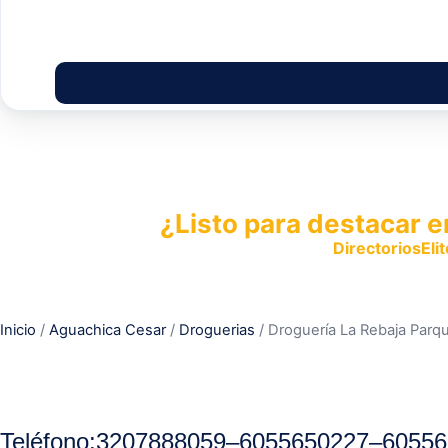
¿Listo para destacar e
Publica tu empresa en
DirectoriosElit
productos y servicios.
Inicio
/
Aguachica Cesar
/
Droguerias
/ Droguería La Rebaja Parq
Teléfono:
3207888059
–
6055650227
–
60556