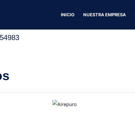
ue San Antonio
INICIO
NUESTRA EMPRESA
Droguería La Reb
54983
os