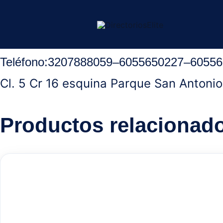
Ir
Inicio
/
Aguachica Cesar
/
Droguerias
/ Droguería La Rebaja Parq
al
contenido
Teléfono:
3207888059
–
6055650227
–
60556
Cl. 5 Cr 16 esquina Parque San Antonio
Productos relacionad