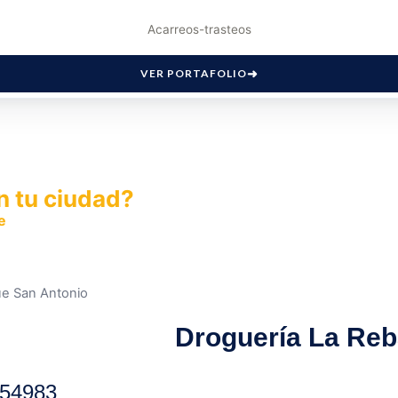
Acarreos-trasteos
VER PORTAFOLIO
n tu ciudad?
e
y permite que miles de personas encuentren fácilmente t
ue San Antonio
Droguería La Reb
54983